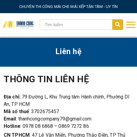
CHUYÊN THI CÔNG MÁI CHE MÁI XẾP TẬN TÂM - UY TÍN
Liên hệ
THÔNG TIN LIÊN HỆ
Địa chỉ:
79 Đường L, Khu Trung tâm Hành chính, Phường Dĩ
An, TP. HCM
Mã số thuế
: 3702675457
Email
: thanhcongcompany79@gmail.com
Hotline
: 0978 08 6868 – 0869 7272 86
CN TPHCM
: 47 Lê Văn Miến, Phường Thảo Điền, TP Thủ