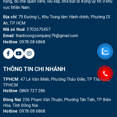
nắng, dù che quán cafe, lều xếp, nhà bạt di động uy tín ở khu
vực Miền Nam.
Địa chỉ
: 79 Đường L, Khu Trung tâm Hành chính, Phường Dĩ
An, TP. HCM
Mã số thuế
: 3702675457
Email
: thanhcongcompany79@gmail.com
Hotline
: 0978 08 6868
THÔNG TIN CHI NHÁNH
TPHCM
: 47 Lê Văn Miến, Phường Thảo Điền, TP Thủ Đức,
TP.HCM
Hotline
: 0869 727 286
Đồng Nai
: 256 Phạm Văn Thuận, Phường Tân Tiến, TP Biên
Hòa, Tỉnh Đồng Nai
Hotline
: 0978 08 6868