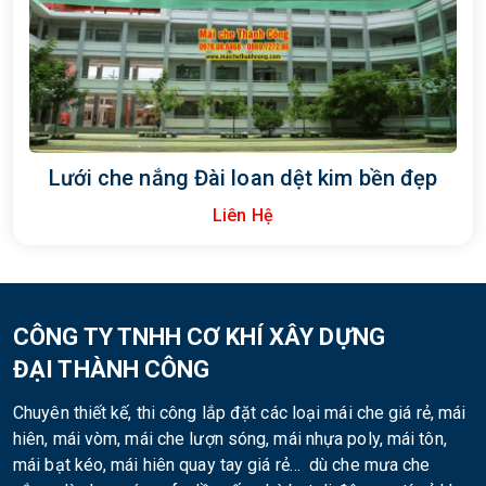
Lưới che nắng Đài loan dệt kim bền đẹp
Liên Hệ
CÔNG TY TNHH CƠ KHÍ XÂY DỰNG
ĐẠI THÀNH CÔNG
Chuyên thiết kế, thi công lắp đặt các loại mái che giá rẻ, mái
hiên, mái vòm, mái che lượn sóng, mái nhựa poly, mái tôn,
mái bạt kéo, mái hiên quay tay giá rẻ… dù che mưa che