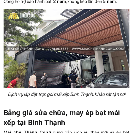
Công hỗ trợ bảo hành bạt
2 năm
, khung kèo lên đến
5 năm
.
Dịch vụ lắp đặt trọn gói mái xếp Bình Thạnh, khảo sát tận nơi
Bảng giá sửa chữa, may ép bạt mái
xếp tại Bình Thạnh
Mái che Thành Công
cung cấp dịch vụ thay mới và ép bạt