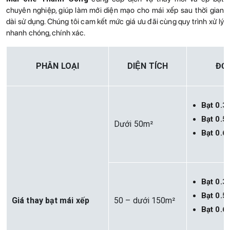
chuyên nghiệp, giúp làm mới diện mạo cho mái xếp sau thời gian
dài sử dụng. Chúng tôi cam kết mức giá ưu đãi cùng quy trình xử lý
nhanh chóng, chính xác.
PHÂN LOẠI
DIỆN TÍCH
ĐƠN
Bạt 0.
Bạt 0.
Dưới 50m²
Bạt 0.
Bạt 0.
Bạt 0.
Giá thay bạt mái xếp
50 – dưới 150m²
Bạt 0.