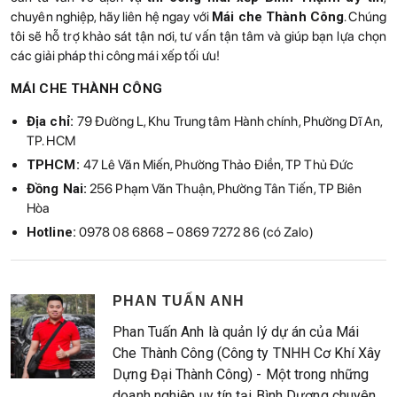
chuyên nghiệp, hãy liên hệ ngay với
Mái che Thành Công
. Chúng
tôi sẽ hỗ trợ khảo sát tận nơi, tư vấn tận tâm và giúp bạn lựa chọn
các giải pháp thi công mái xếp tối ưu!
MÁI CHE THÀNH CÔNG
Địa chỉ:
79 Đường L, Khu Trung tâm Hành chính, Phường Dĩ An,
TP. HCM
TPHCM:
47 Lê Văn Miến, Phường Thảo Điền, TP Thủ Đức
Đồng Nai:
256 Phạm Văn Thuận, Phường Tân Tiến, TP Biên
Hòa
Hotline:
0978 08 6868 – 0869 7272 86 (có Zalo)
PHAN TUẤN ANH
Phan Tuấn Anh là quản lý dự án của Mái
Che Thành Công (Công ty TNHH Cơ Khí Xây
Dựng Đại Thành Công) - Một trong những
doanh nghiệp uy tín tại Bình Dương chuyên