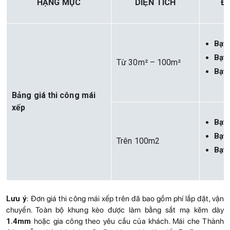
HẠNG MỤC
DIỆN TÍCH
ĐƠ
Bạt
Bạt
Từ 30m² – 100m²
Bạt
Bảng giá thi công mái
xếp
Bạt
Bạt
Trên 100m2
Bạt
Lưu ý
: Đơn giá thi công mái xếp trên đã bao gồm phí lắp đặt, vận
chuyển. Toàn bộ khung kèo được làm bằng sắt mạ kẽm dày
1.4mm
hoặc gia công theo yêu cầu của khách. Mái che Thành