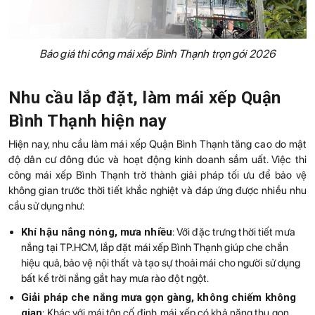
Báo giá thi công mái xếp Bình Thạnh trọn gói 2026
Nhu cầu lắp đặt, làm mái xếp Quận
Bình Thạnh hiện nay
Hiện nay, nhu cầu làm mái xếp Quận Bình Thạnh tăng cao do mật
độ dân cư đông đúc và hoạt động kinh doanh sầm uất. Việc thi
công mái xếp Bình Thạnh trở thành giải pháp tối ưu để bảo vệ
không gian trước thời tiết khắc nghiệt và đáp ứng được nhiều nhu
cầu sử dụng như:
Khí hậu nắng nóng, mưa nhiều
: Với đặc trưng thời tiết mưa
nắng tại TP.HCM, lắp đặt mái xếp Bình Thạnh giúp che chắn
hiệu quả, bảo vệ nội thất và tạo sự thoải mái cho người sử dụng
bất kể trời nắng gắt hay mưa rào đột ngột.
Giải pháp che nắng mưa gọn gàng, không chiếm không
gian
: Khác với mái tôn cố định, mái xếp có khả năng thu gọn