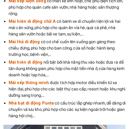
Mái xếp lượn sóng
có thiết kế linh hoạt, che phủ diện tích lớn,
phù hợp cho quán cafe sân vườn, nhà hàng hoặc sân thượng
rộng.
Mái hiên di động chữ A
có bánh xe di chuyển tiện lợi và hai
mái cân xứng, phù hợp cho quán ăn vỉa hè, quá cà phê, nhà
hàng sân vườn hoặc bãi xe tạm, sự kiện,…
Mái thả di động
có cơ chế cuốn lên xuống gọn gàng theo
chiều đứng, phù hợp cho ban công, cửa sổ hoặc hành lang
trường học, bệnh viện,…
Mái hiên di động
nổi bật bởi khả năng thu vào hoặc đưa ra để
tận dụng không gian, phù hợp cho mặt tiền nhà ở, cửa hàng kinh
doanh hoặc tạp hóa,…
Mái xếp thông minh
được tích hợp motor điều khiển từ xa
hiện đại, phù hợp cho các biệt thự cao cấp, resort hoặc khu nghỉ
dưỡng sang trọng,…
Nhà bạt di động Punta
có cấu trúc lắp ghép nhanh, dễ dàng di
chuyển và lưu kho, phù hợp cho các sự kiện ngoài trời hoặc gian
hàng hội chợ,…