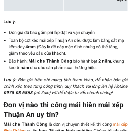
Lưu ý:
Đơn giá đã bao gồm phí lắp đặt và vận chuyển
Toàn bộ cột kèo mái xếp Thuận An đều được làm bằng sắt mạ
kẽm dày
4mm
(Đây là độ dày mặc định nhưng có thể tăng,
giảm theo yêu cầu của khách).
Bảo hành:
Mái che Thành Công
bảo hành bạt
2 năm
, khung
kèo
5 năm
cho các sản phẩm của thương hiệu.
Lưu ý
: Báo giá trên chỉ mang tính tham khảo, để nhận báo giá
chính xác theo từng công trình, quý khách vui lòng iên hệ Hotline
0978 08 6868
(có Zalo) với để được tư vấn nhanh chóng!
Đơn vị nào thi công mái hiên mái xếp
Thuận An uy tín?
Mái che Thành Công
là đơn vị chuyên thiết kế, thi công
mái xếp
Bình Dương
uy tín
hơn 25 năm kinh nghiệm
. Chúng tôi chuyên