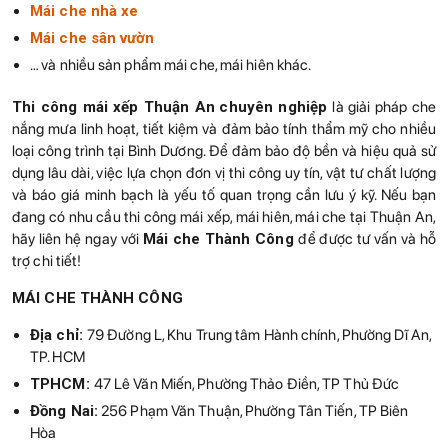
Mái che nhà xe
Mái che sân vườn
… và nhiều sản phẩm mái che, mái hiên khác.
Thi công mái xếp Thuận An
chuyên nghiệp
là giải pháp che
nắng mưa linh hoạt, tiết kiệm và đảm bảo tính thẩm mỹ cho nhiều
loại công trình tại Bình Dương. Để đảm bảo độ bền và hiệu quả sử
dụng lâu dài, việc lựa chọn đơn vị thi công uy tín, vật tư chất lượng
và báo giá minh bạch là yếu tố quan trọng cần lưu ý kỹ. Nếu bạn
đang có nhu cầu thi công mái xếp, mái hiên, mái che tại Thuận An,
hãy liên hệ ngay với
Mái che Thành Công
để được tư vấn và hỗ
trợ chi tiết!
MÁI CHE THÀNH CÔNG
Địa chỉ:
79 Đường L, Khu Trung tâm Hành chính, Phường Dĩ An,
TP. HCM
TPHCM:
47 Lê Văn Miến, Phường Thảo Điền, TP Thủ Đức
Đồng Nai:
256 Phạm Văn Thuận, Phường Tân Tiến, TP Biên
Hòa