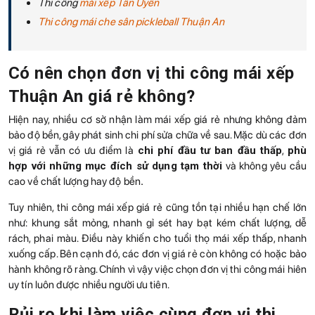
Thi công
mái xếp Tân Uyên
Thi công mái che sân pickleball Thuận An
Có nên chọn đơn vị thi công mái xếp
Thuận An giá rẻ không?
Hiện nay, nhiều cơ sở nhận làm mái xếp giá rẻ nhưng không đảm
bảo độ bền, gây phát sinh chi phí sửa chữa về sau. Mặc dù các đơn
vị giá rẻ vẫn có ưu điểm là
chi phí đầu tư ban đầu thấp
,
phù
hợp với những mục đích sử dụng tạm thời
và không yêu cầu
cao về chất lượng hay độ bền
.
Tuy nhiên, thi công mái xếp giá rẻ cũng tồn tại nhiều hạn chế lớn
như: khung sắt mỏng, nhanh gỉ sét hay bạt kém chất lượng, dễ
rách, phai màu. Điều này khiến cho tuổi thọ mái xếp thấp, nhanh
xuống cấp. Bên cạnh đó, các đơn vị giá rẻ còn không có hoặc bảo
hành không rõ ràng. Chính vì vậy việc chọn đơn vị thi công mái hiên
uy tín luôn được nhiều người ưu tiên.
Rủi ro khi làm việc cùng đơn vị thi