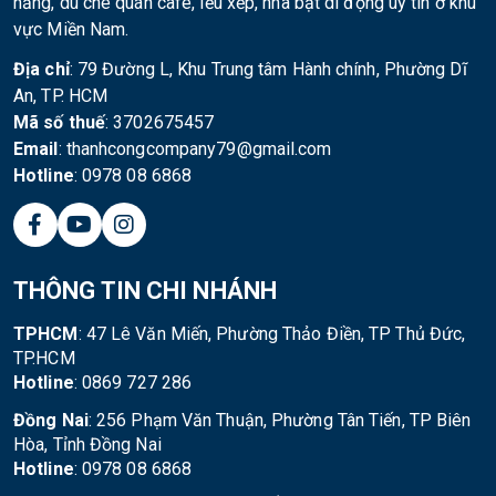
nắng, dù che quán cafe, lều xếp, nhà bạt di động uy tín ở khu
vực Miền Nam.
Địa chỉ
: 79 Đường L, Khu Trung tâm Hành chính, Phường Dĩ
An, TP. HCM
Mã số thuế
: 3702675457
Email
: thanhcongcompany79@gmail.com
Hotline
: 0978 08 6868
THÔNG TIN CHI NHÁNH
TPHCM
: 47 Lê Văn Miến, Phường Thảo Điền, TP Thủ Đức,
TP.HCM
Hotline
: 0869 727 286
Đồng Nai
: 256 Phạm Văn Thuận, Phường Tân Tiến, TP Biên
Hòa, Tỉnh Đồng Nai
Hotline
: 0978 08 6868