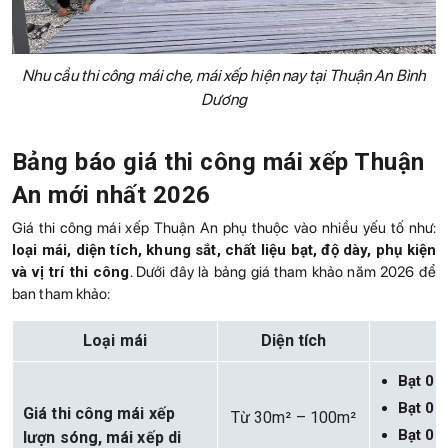
Nhu cầu thi công mái che, mái xếp hiện nay tại Thuận An Bình
Dương
Bảng báo giá thi công mái xếp Thuận
An mới nhất 2026
Giá thi công mái xếp Thuận An phụ thuộc vào nhiều yếu tố như:
loại mái, diện tích, khung sắt, chất liệu bạt, độ dày, phụ kiện
và vị trí thi công
. Dưới đây là bảng giá tham khảo năm 2026 để
ban tham khảo:
Loại mái
Diện tích
Đ
Bạt 0
Bạt 0
Giá thi công mái xếp
Từ 30m² – 100m²
Bạt 0
lượn sóng, mái xếp di