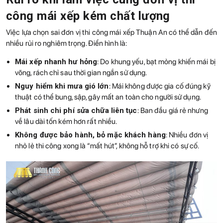
công mái xếp kém chất lượng
Việc lựa chọn sai đơn vị thi công mái xếp Thuận An có thể dẫn đến
nhiều rủi ro nghiêm trọng. Điển hình là:
Mái xếp nhanh hư hỏng
: Do khung yếu, bạt mỏng khiến mái bị
võng, rách chỉ sau thời gian ngắn sử dụng.
Nguy hiểm khi mưa gió lớn
: Mái không được gia cố đúng kỹ
thuật có thể bung, sập, gây mất an toàn cho người sử dụng.
Phát sinh chi phí sửa chữa liên tục
: Ban đầu giá rẻ nhưng
về lâu dài tốn kém hơn rất nhiều.
Không được bảo hành, bỏ mặc khách hàng
: Nhiều đơn vị
nhỏ lẻ thi công xong là “mất hút”, không hỗ trợ khi có sự cố.