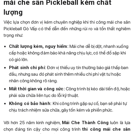
mái che sân Pickleball kém chất
lượng
Việc lựa chọn đơn vị kém chuyên nghiệp khi thi công mái che sân
Pickleball Gò Vấp có thể dẫn đến những rủi ro và tổn thất nghiêm
trọng như:
Chất lượng kém, nguy hiểm:
Mái che dễ bị dột, nhanh xuống
cấp hoặc không đảm bảo khả năng chịu lực, có thể đổ sập khi
có gió lớn.
Phát sinh chi phí:
Đơn vị thiếu uy tín thường báo giá thấp ban
đầu, nhưng sau đó phát sinh thêm nhiều chi phí vật tư hoặc
nhân công không rõ ràng.
Mất thời gian và công sức:
Công trình bị kéo dài tiến độ, hoặc
phải sửa chữa liên tục do lỗi kỹ thuật.
Không có bảo hành:
Khi công trình gặp sự cố, bạn sẽ phải tự
chịu trách nhiệm sửa chữa, gây tốn kém và phiền phức.
Với hơn 25 năm kinh nghiệm,
Mái Che Thành Công
luôn là lựa
chọn đáng tin cậy cho mọi công trình
thi công mái che sân