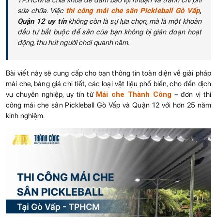
TP.HCM là chìa khóa để đảm bảo lợi nhuận và tránh chi phí
sửa chữa. Việc
thi công mái che sân Pickleball Gò Vấp
,
Quận 12 uy tín
không còn là sự lựa chọn, mà là một khoản
đầu tư bắt buộc để sân của bạn không bị gián đoạn hoạt
động, thu hút người chơi quanh năm.
Bài viết này sẽ cung cấp cho bạn thông tin toàn diện về giải pháp
mái che, bảng giá chi tiết, các loại vật liệu phổ biến, cho đến dịch
vụ chuyên nghiệp, uy tín từ
Mái che Thành Công
– đơn vị thi
công mái che sân Pickleball Gò Vấp và Quận 12 với hơn 25 năm
kinh nghiệm.