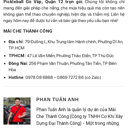
Pickleball Gò Vấp, Quận 12 trọn gói
. Chúng tôi không chỉ
mang đến giải pháp che nắng, che mưa hiệu quả mà còn tạo nên
không gian thể thao chuyên nghiệp, hiện đại và thẩm mỹ. Liên hệ
ngay hôm nay để được tư vấn và báo giá theo yêu cầu bạn nhé!
MÁI CHE THÀNH CÔNG
Địa chỉ:
79 Đường L, Khu Trung tâm Hành chính, Phường Dĩ An,
TP. HCM
TPHCM:
47 Lê Văn Miến, Phường Thảo Điền, TP Thủ Đức
Đồng Nai:
256 Phạm Văn Thuận, Phường Tân Tiến, TP Biên
Hòa
Hotline:
0978 08 6868 – 0869 7272 86 (có Zalo)
PHAN TUẤN ANH
Phan Tuấn Anh là quản lý dự án của Mái
Che Thành Công (Công ty TNHH Cơ Khí Xây
Dựng Đại Thành Công) - Một trong những