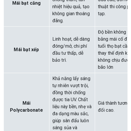
Mái bạt căng
nhiệt hiệu quả, tạo
thuật thi công 
không gian thoáng
tạp.
đãng.
Độ bền không
Linh hoạt, dễ dàng
bằng mái cố địn
đóng/mở, chi phí
tuổi thọ bạt cần
Mái bạt xếp
đầu tư thấp, dễ
thay thế định kỳ,
bảo trì.
không chịu đượ
bão lớn
Khả năng lấy sáng
tự nhiên vượt trội,
đồng thời chống
được tia UV. Chất
Mái
Giá thành tương
liệu này bền, nhẹ và
Polycarbonate
đối cao.
đa dạng màu sắc,
giúp sân đấu luôn
sáng sủa và