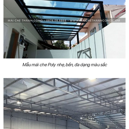
Mẫu mái che Poly nhẹ, bền, đa dạng màu sắc