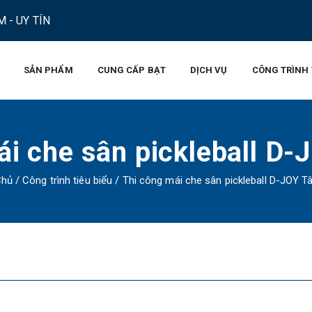
 - UY TÍN
SẢN PHẨM
CUNG CẤP BẠT
DỊCH VỤ
CÔNG TRÌNH 
ái che sân pickleball D-
Chủ
/
Công trình tiêu biểu
/
Thi công mái che sân pickleball D-JOY T