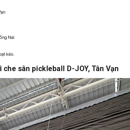
Vạn
Đồng Nai
bạt kéo.
i che sân pickleball D-JOY, Tân Vạn